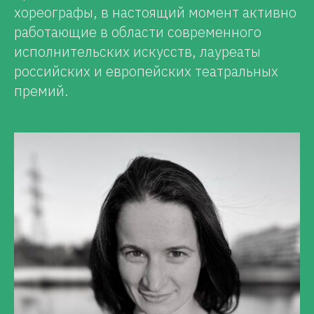
хореографы, в настоящий момент активно
работающие в области современного
исполнительских искусств, лауреаты
российских и европейских театральных
премий.