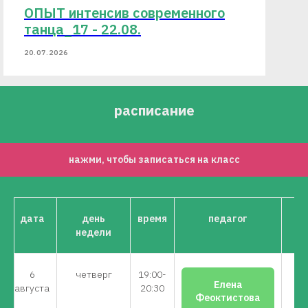
ОПЫТ интенсив современного
танца_17 - 22.08.
20.07.2026
расписание
нажми, чтобы записаться на класс
дата
день
время
педагог
недели
6
четверг
19:00-
н
Елена
августа
20:30
Феоктистова