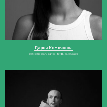
Дарья Комлякова
contemporary dance, техника release