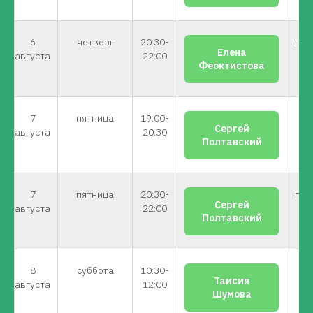
6
четверг
20:30-
пр
Елена
августа
22:00
Феоктистова
7
пятница
19:00-
н
Сергей
августа
20:30
Полтавский
7
пятница
20:30-
пр
Сергей
августа
22:00
Полтавский
8
суббота
10:30-
н
Таисия
августа
12:00
Шумова